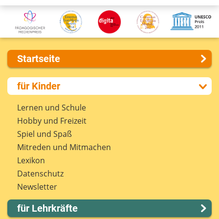
Startseite
Über uns
für Kinder
Presse
Kontakt
Lernen und Schule
Impressum
Hobby und Freizeit
Internet-ABC Sitemap
Spiel und Spaß
Barrierefreiheit
Mitreden und Mitmachen
Länderprojekte
Lexikon
Datenschutz
Newsletter
für Lehrkräfte