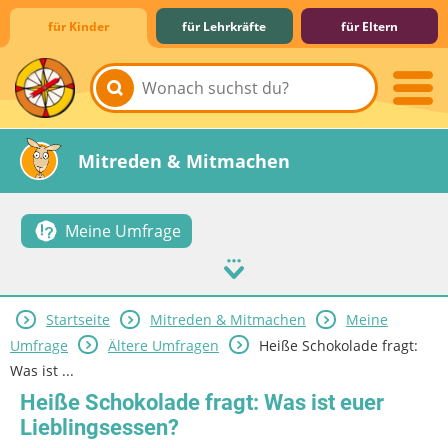
für Kinder
für Lehrkräfte
für Eltern
Lernen & Schule
Hobby & Freizeit
Spiel & Spaß
Mitreden & Mitmachen
Meine Umfrage
Startseite
Mitreden & Mitmachen
Meine
Umfrage
Ältere Umfragen
Heiße Schokolade fragt:
Was ist ...
Heiße Schokolade fragt: Was ist euer
Lieblingsessen?