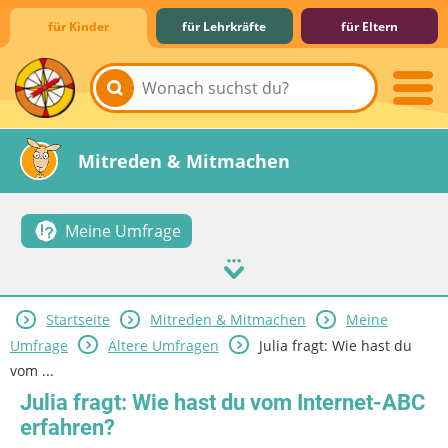
für Kinder
für Lehrkräfte
für Eltern
Lernen & Schule
Hobby & Freizeit
Spiel & Spaß
Mitreden & Mitmachen
Meine Umfrage
Startseite
Mitreden & Mitmachen
Meine
Umfrage
Ältere Umfragen
Julia fragt: Wie hast du
vom ...
Julia fragt: Wie hast du vom Internet-ABC
erfahren?