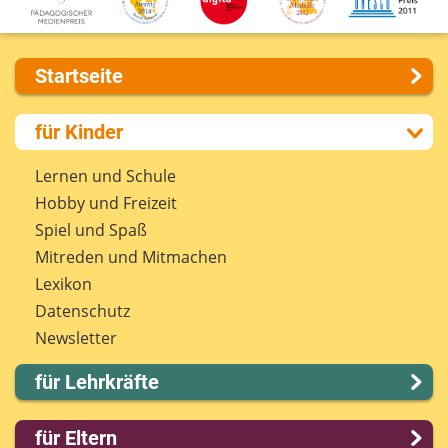
Startseite
Über uns
für Kinder
Presse
Kontakt
Lernen und Schule
Impressum
Hobby und Freizeit
Internet-ABC Sitemap
Spiel und Spaß
Barrierefreiheit
Mitreden und Mitmachen
Länderprojekte
Lexikon
Datenschutz
Newsletter
für Lehrkräfte
Lernmodule
für Eltern