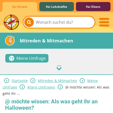
für Kinder
für Lehrkräfte
für Eltern
Lernen & Schule
Hobby & Freizeit
Spiel & Spaß
Mitreden & Mitmachen
Meine Umfrage
Startseite
Mitreden & Mitmachen
Meine
Umfrage
Ältere Umfragen
@ möchte wissen: Als was
geht ihr ...
@ möchte wissen: Als was geht ihr an
Halloween?