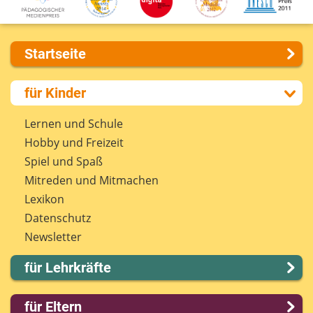
Startseite
Über uns
für Kinder
Presse
Kontakt
Lernen und Schule
Impressum
Hobby und Freizeit
Internet-ABC Sitemap
Spiel und Spaß
Barrierefreiheit
Mitreden und Mitmachen
Länderprojekte
Lexikon
Datenschutz
Newsletter
für Lehrkräfte
Lernmodule
für Eltern