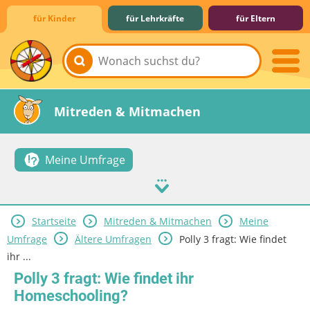
für Kinder
für Lehrkräfte
für Eltern
Lernen & Schule
Hobby & Freizeit
Spiel & Spaß
Mitreden & Mitmachen
Meine Umfrage
Startseite
Mitreden & Mitmachen
Meine
Umfrage
Ältere Umfragen
Polly 3 fragt: Wie findet
ihr ...
Polly 3 fragt: Wie findet ihr
Homeschooling?