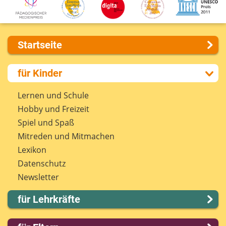
Startseite
Über uns
für Kinder
Presse
Kontakt
Lernen und Schule
Impressum
Hobby und Freizeit
Internet-ABC Sitemap
Spiel und Spaß
Barrierefreiheit
Mitreden und Mitmachen
Länderprojekte
Lexikon
Datenschutz
Newsletter
für Lehrkräfte
Lernmodule