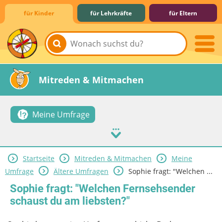
für Kinder
für Lehrkräfte
für Eltern
Lernen & Schule
Hobby & Freizeit
Spiel & Spaß
Mitreden & Mitmachen
Meine Umfrage
Startseite
Mitreden & Mitmachen
Meine
Umfrage
Ältere Umfragen
Sophie fragt: "Welchen ...
Sophie fragt: "Welchen Fernsehsender
schaust du am liebsten?"