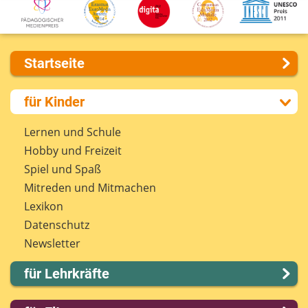
Startseite
Über uns
für Kinder
Presse
Kontakt
Lernen und Schule
Impressum
Hobby und Freizeit
Internet-ABC Sitemap
Spiel und Spaß
Barrierefreiheit
Mitreden und Mitmachen
Länderprojekte
Lexikon
Datenschutz
Newsletter
für Lehrkräfte
Lernmodule