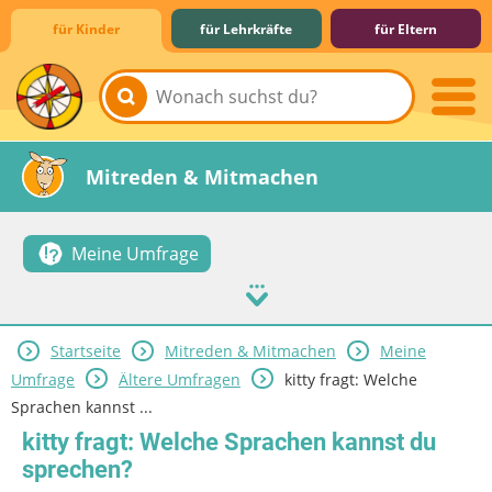
für Kinder
für Lehrkräfte
für Eltern
Lernen & Schule
Hobby & Freizeit
Spiel & Spaß
Mitreden & Mitmachen
Meine Umfrage
Startseite
Mitreden & Mitmachen
Meine
Umfrage
Ältere Umfragen
kitty fragt: Welche
Sprachen kannst ...
kitty fragt: Welche Sprachen kannst du
sprechen?