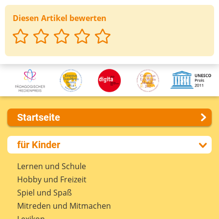
Diesen Artikel bewerten
Startseite
Über uns
für Kinder
Presse
Kontakt
Lernen und Schule
Impressum
Hobby und Freizeit
Internet-ABC Sitemap
Spiel und Spaß
Barrierefreiheit
Mitreden und Mitmachen
Länderprojekte