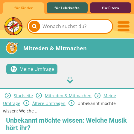
für Kinder
für Lehrkräfte
für Eltern
Lernen & Schule
Hobby & Freizeit
Spiel & Spaß
Mitreden & Mitmachen
Meine Umfrage
Startseite
Mitreden & Mitmachen
Meine
Umfrage
Ältere Umfragen
Unbekannt möchte
wissen: Welche ...
Unbekannt möchte wissen: Welche Musik
hört ihr?