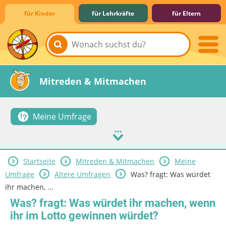
für Kinder
für Lehrkräfte
für Eltern
Lernen & Schule
Hobby & Freizeit
Spiel & Spaß
Mitreden & Mitmachen
Meine Umfrage
Startseite
Mitreden & Mitmachen
Meine
Umfrage
Ältere Umfragen
Was? fragt: Was würdet
ihr machen, ...
Was? fragt: Was würdet ihr machen, wenn
ihr im Lotto gewinnen würdet?