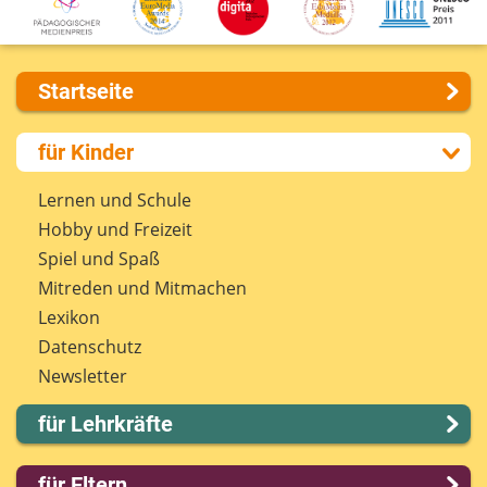
Startseite
Über uns
für Kinder
Presse
Kontakt
Lernen und Schule
Impressum
Hobby und Freizeit
Internet-ABC Sitemap
Spiel und Spaß
Barrierefreiheit
Mitreden und Mitmachen
Länderprojekte
Lexikon
Datenschutz
Newsletter
für Lehrkräfte
Lernmodule
für Eltern