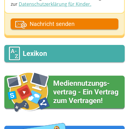
zur
Datenschutzerklärung für Kinder.
Dein Fantasiename
Nachricht senden
Deine E-Mail-Adresse (wenn du eine Antwort
möchtest)
Lexikon
Deine Nachricht