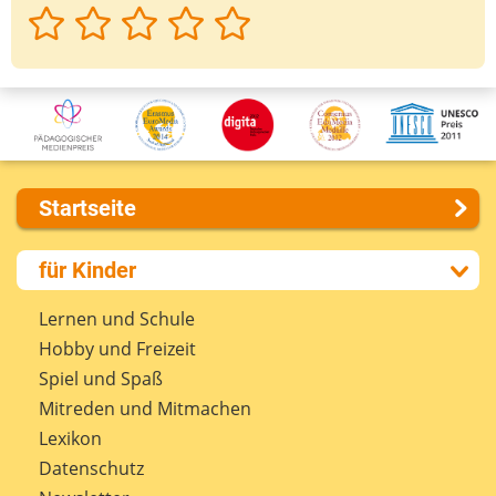
Startseite
Über uns
für Kinder
Presse
Kontakt
Lernen und Schule
Impressum
Hobby und Freizeit
Internet-ABC Sitemap
Spiel und Spaß
Barrierefreiheit
Mitreden und Mitmachen
Länderprojekte
Lexikon
Datenschutz