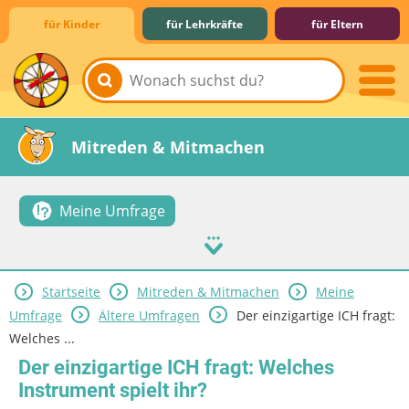
für Kinder
für Lehrkräfte
für Eltern
Lernen & Schule
Hobby & Freizeit
Spiel & Spaß
Mitreden & Mitmachen
Meine Umfrage
Startseite
Mitreden & Mitmachen
Meine
Umfrage
Ältere Umfragen
Der einzigartige ICH fragt:
Welches ...
Der einzigartige ICH fragt: Welches
Instrument spielt ihr?