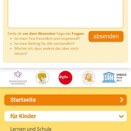
Stelle dir
vor dem Absenden
folgende
Fragen
:
absenden
Ist mein Text freundlich und respektvoll?
Ist mein Beitrag für alle verständlich?
Möchte ich, dass andere das über mich
wissen?
Startseite
Über uns
für Kinder
Presse
Kontakt
Lernen und Schule