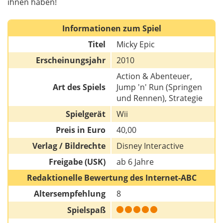
ihnen haben!
Informationen zum Spiel
Titel
Micky Epic
Erscheinungsjahr
2010
Action & Abenteuer,
Art des Spiels
Jump 'n' Run (Springen
und Rennen), Strategie
Spielgerät
Wii
Preis in Euro
40,00
Verlag / Bildrechte
Disney Interactive
Freigabe (USK)
ab 6 Jahre
Redaktionelle Bewertung des Internet-ABC
Altersempfehlung
8
Spielspaß