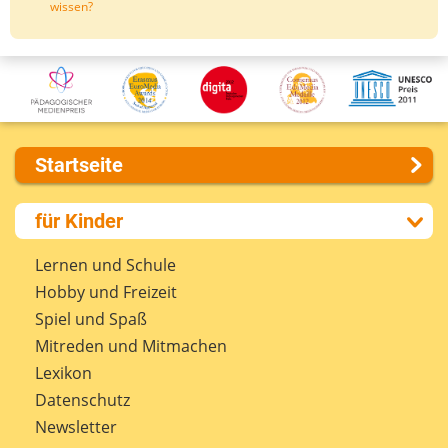
wissen?
Startseite
Über uns
für Kinder
Presse
Kontakt
Lernen und Schule
Impressum
Hobby und Freizeit
Internet-ABC Sitemap
Spiel und Spaß
Barrierefreiheit
Mitreden und Mitmachen
Länderprojekte
Lexikon
Datenschutz
Newsletter