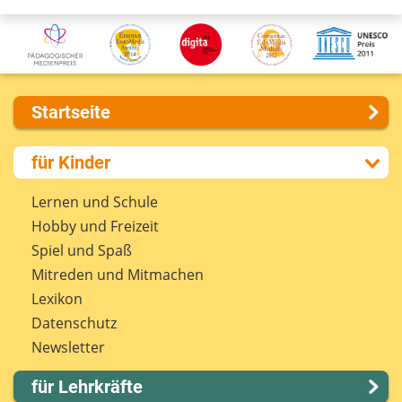
Startseite
Über uns
für Kinder
Presse
Kontakt
Lernen und Schule
Impressum
Hobby und Freizeit
Internet-ABC Sitemap
Spiel und Spaß
Barrierefreiheit
Mitreden und Mitmachen
Länderprojekte
Lexikon
Datenschutz
Newsletter
für Lehrkräfte