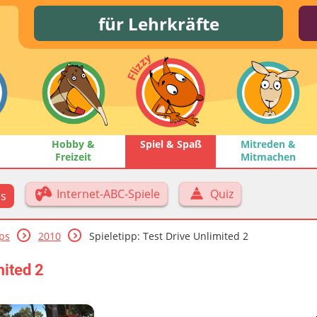
für Lehrkräfte
Hobby &
Spiel & Spaß
Mitreden &
Freizeit
Mitmachen
Internet-ABC-Spiele
Quiz
ps
pps
2010
Spieletipp: Test Drive Unlimited 2
mited 2