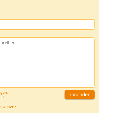
agen
:
absenden
ll?
h wissen?