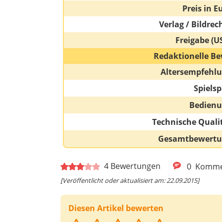
Preis in E
Verlag / Bildrec
Freigabe (U
Redaktionelle Be
Altersempfehl
Spiels
Bedien
Technische Quali
Gesamtbewert
4
Bewertungen
0
Komme
[Veröffentlicht oder aktualisiert am: 22.09.2015]
Diesen Artikel bewerten