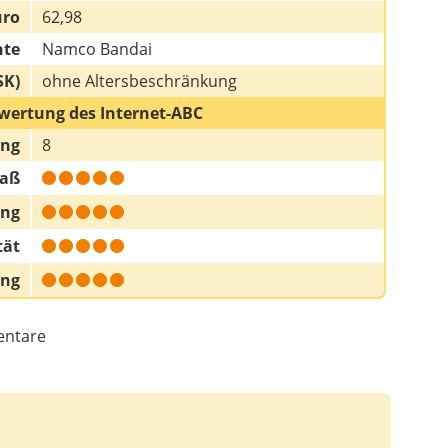
uro
62,98
hte
Namco Bandai
SK)
ohne Altersbeschränkung
wertung des Internet-ABC
ung
8
paß
ung
tät
ung
ntare