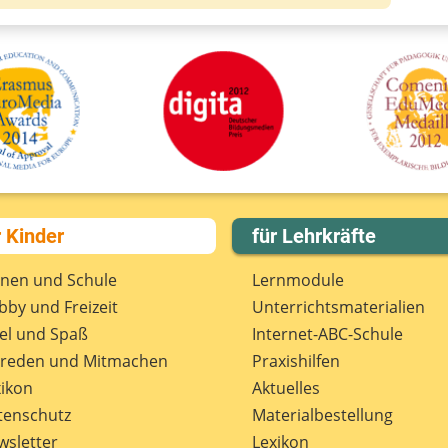
r Kinder
für Lehrkräfte
rnen und Schule
Lernmodule
by und Freizeit
Unterrichts­materialien
el und Spaß
Internet-ABC-Schule
treden und Mitmachen
Praxishilfen
ikon
Aktuelles
tenschutz
Materialbestellung
wsletter
Lexikon