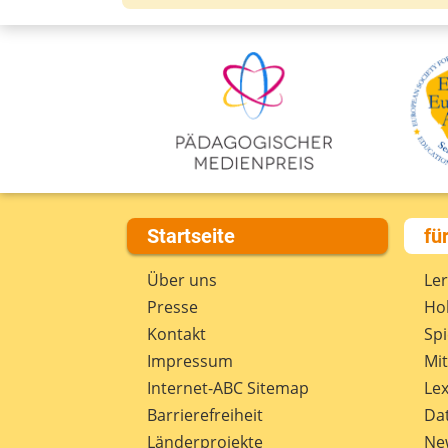
Startseite
fü
Über uns
Le
Presse
Hob
Kontakt
Spi
Impressum
Mi
Internet-ABC Sitemap
Lex
Barrierefreiheit
Da
Länderprojekte
Ne