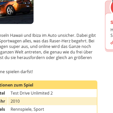
S
H
nseln Hawaii und Ibiza im Auto unsicher. Dabei gibt
S
Sportwagen alles, was das Raser-Herz begehrt. Bei
agen super aus, und online wird das Ganze noch
 ganzen Welt antreten, die genau wie du frei über
nst du sie herausfordern oder gleich an größeren
ne spielen darfst!
tionen zum Spiel
tel
Test Drive Unlimited 2
ahr
2010
els
Rennspiele, Sport