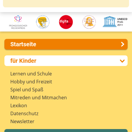
Startseite
Über uns
für Kinder
Presse
Kontakt
Lernen und Schule
Impressum
Hobby und Freizeit
Internet-ABC Sitemap
Spiel und Spaß
Barrierefreiheit
Mitreden und Mitmachen
Länderprojekte
Lexikon
Datenschutz
Newsletter