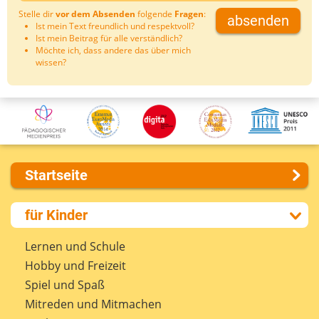
Stelle dir
vor dem Absenden
folgende
Fragen
:
absenden
Ist mein Text freundlich und respektvoll?
Ist mein Beitrag für alle verständlich?
Möchte ich, dass andere das über mich
wissen?
Startseite
Über uns
für Kinder
Presse
Kontakt
Lernen und Schule
Impressum
Hobby und Freizeit
Internet-ABC Sitemap
Spiel und Spaß
Barrierefreiheit
Mitreden und Mitmachen