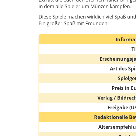
in dem alle Spieler um Münzen kämpfen.
Diese Spiele machen wirklich viel Spaß u
Ein großer Spaß mit Freunden!
Informa
Ti
Erscheinungsj
Art des Spi
Spielge
Preis in E
Verlag / Bildrec
Freigabe (U
Redaktionelle Be
Altersempfehl