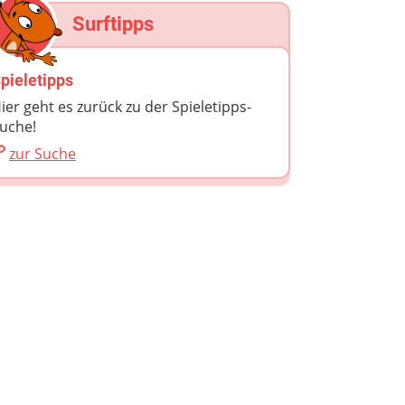
Surftipps
pieletipps
ier geht es zurück zu der Spieletipps-
uche!
zur Suche