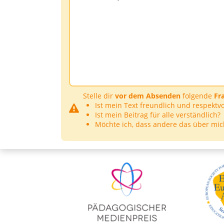
Stelle dir
vor dem Absenden
folgende
Fr
Ist mein Text freundlich und respektvo
Ist mein Beitrag für alle verständlich?
Möchte ich, dass andere das über mic