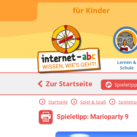
für Kinder
Lernen &
Schule
Zur Startseite
Spieletip
Startseite
Spiel & Spaß
Spieleti
Spieletipp: Marioparty 9