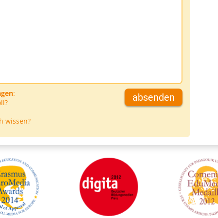
agen
:
absenden
ll?
h wissen?