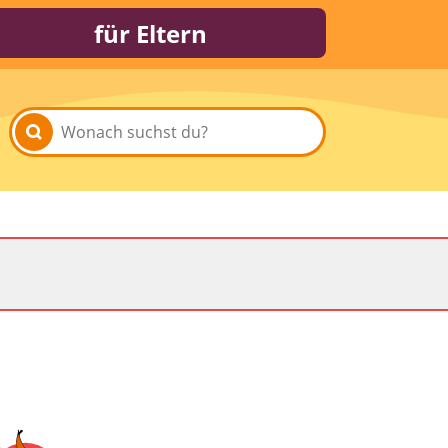
für Eltern