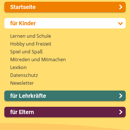
Startseite
Über uns
für Kinder
Presse
Kontakt
Lernen und Schule
Impressum
Hobby und Freizeit
Internet-ABC Sitemap
Spiel und Spaß
Barrierefreiheit
Mitreden und Mitmachen
Länderprojekte
Lexikon
Datenschutz
Newsletter
für Lehrkräfte
Lernmodule
für Eltern
Unterrichts­materialien
Internet-ABC-Schule
Familie & Medien