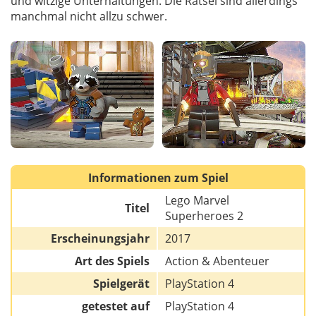
und witzige Unterhaltungen. Die Rätsel sind allerdings
manchmal nicht allzu schwer.
Informationen zum Spiel
Lego Marvel
Titel
Superheroes 2
Erscheinungsjahr
2017
Art des Spiels
Action & Abenteuer
Spielgerät
PlayStation 4
getestet auf
PlayStation 4