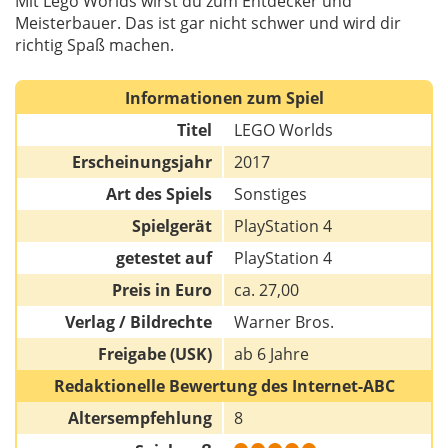
Mit Lego Worlds wirst du zum Entdecker und
Meisterbauer. Das ist gar nicht schwer und wird dir
richtig Spaß machen.
Informationen zum Spiel
Titel
LEGO Worlds
Erscheinungsjahr
2017
Art des Spiels
Sonstiges
Spielgerät
PlayStation 4
getestet auf
PlayStation 4
Preis in Euro
ca. 27,00
Verlag / Bildrechte
Warner Bros.
Freigabe (USK)
ab 6 Jahre
Redaktionelle Bewertung des Internet-ABC
Altersempfehlung
8