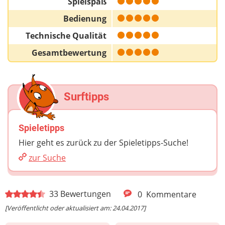
Spielspaß
Bedienung
Technische Qualität
Gesamtbewertung
Surftipps
Spieletipps
Hier geht es zurück zu der Spieletipps-Suche!
zur Suche
33
Bewertungen
0
Kommentare
[Veröffentlicht oder aktualisiert am: 24.04.2017]