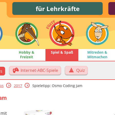
für Lehrkräfte
Hobby &
Spiel & Spaß
Mitreden &
Freizeit
Mitmachen
Internet-ABC-Spiele
Quiz
ps
pps
2017
Spieletipp: Osmo Coding Jam
Jam
 mit