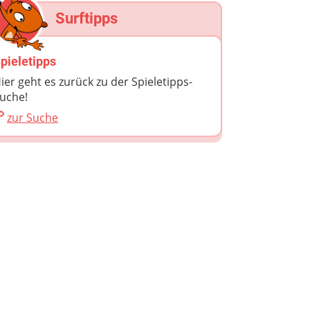
Surftipps
pieletipps
ier geht es zurück zu der Spieletipps-
uche!
zur Suche