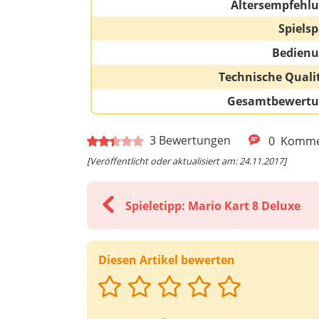
Altersempfehl
Spiels
Bedien
Technische Quali
Gesamtbewert
3
Bewertungen
0
Komme
[Veröffentlicht oder aktualisiert am: 24.11.2017]
Spieletipp: Mario Kart 8 Deluxe
Diesen Artikel bewerten