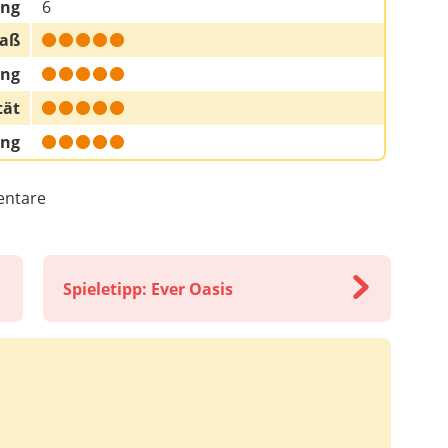
ung
6
paß
ung
tät
ung
ntare
Spieletipp: Ever Oasis