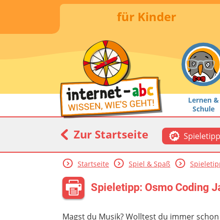
für Kinder
Lernen &
Schule
Zur Startseite
Spieletip
Startseite
Spiel & Spaß
Spieleti
Spieletipp: Osmo Coding 
Magst du Musik? Wolltest du immer schon