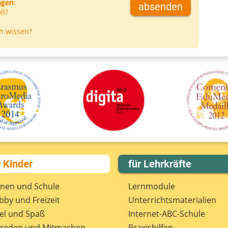
agen
:
absenden
ll?
h wissen?
r Kinder
für Lehrkräfte
rnen und Schule
Lernmodule
by und Freizeit
Unterrichts­materialien
el und Spaß
Internet-ABC-Schule
treden und Mitmachen
Praxishilfen