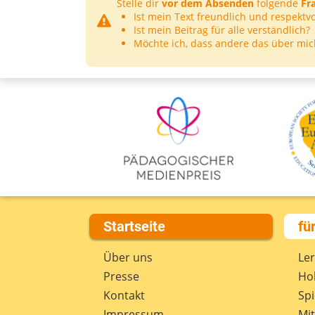
Stelle dir
vor dem Absenden
folgende
Fr
Ist mein Text freundlich und respektvo
Ist mein Beitrag für alle verständlich?
Möchte ich, dass andere das über mic
Startseite
fü
Über uns
Le
Presse
Hob
Kontakt
Spi
Impressum
Mi