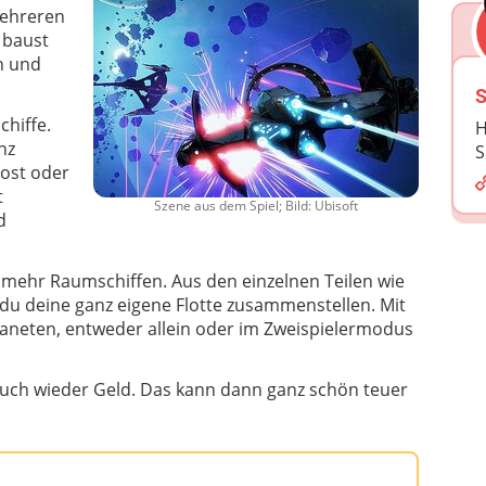
ehreren
 baust
n und
S
chiffe.
H
nz
S
rost oder
t
Szene aus dem Spiel; Bild: Ubisoft
d
 mehr Raumschiffen. Aus den einzelnen Teilen wie
 du deine ganz eigene Flotte zusammenstellen. Mit
Planeten, entweder allein oder im Zweispielermodus
auch wieder Geld. Das kann dann ganz schön teuer