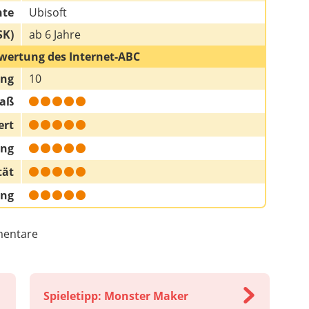
hte
Ubisoft
SK)
ab 6 Jahre
wertung des Internet-ABC
ung
10
paß
ert
ung
tät
ung
entare
Spieletipp: Monster Maker