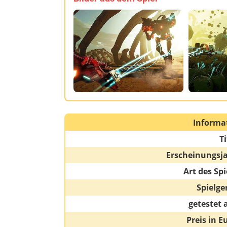
Informa
Ti
Erscheinungsj
Art des Spi
Spielge
getestet 
Preis in E