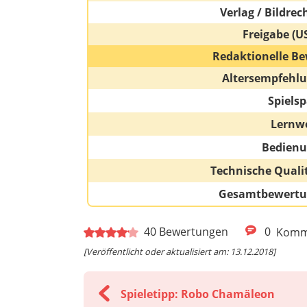
Verlag / Bildrec
Freigabe (U
Redaktionelle Be
Altersempfehl
Spiels
Lernw
Bedien
Technische Quali
Gesamtbewert
40
Bewertungen
0
Komm
[Veröffentlicht oder aktualisiert am: 13.12.2018]
Spieletipp: Robo Chamäleon