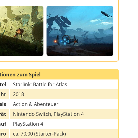
tionen zum Spiel
tel
Starlink: Battle for Atlas
ahr
2018
els
Action & Abenteuer
rät
Nintendo Switch, PlayStation 4
auf
PlayStation 4
uro
ca. 70,00 (Starter-Pack)