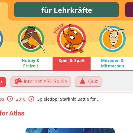
für Lehrkräfte
Hobby &
Spiel & Spaß
Mitreden &
Freizeit
Mitmachen
Internet-ABC-Spiele
Quiz
ps
pps
2018
Spieletipp: Starlink: Battle for ...
 for Atlas