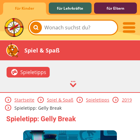
für Kinder
für Lehrkräfte
für Eltern
Lernen & Schule
Hobby & Freizeit
Spiel & Spaß
Spieletipps
Startseite
Spiel & Spaß
Spieletipps
2019
Mitreden & Mitmachen
Spieletipp: Gelly Break
Spieletipp: Gelly Break