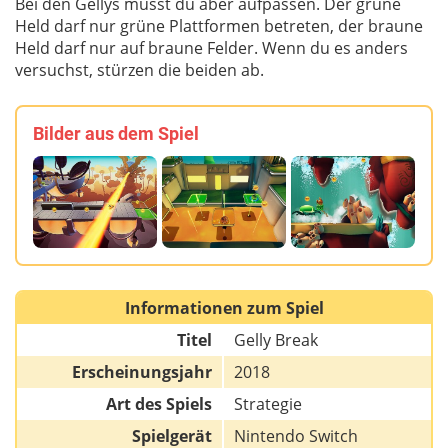
Bei den Gellys musst du aber aufpassen. Der grüne
Held darf nur grüne Plattformen betreten, der braune
Held darf nur auf braune Felder. Wenn du es anders
versuchst, stürzen die beiden ab.
Bilder aus dem Spiel
Informationen zum Spiel
Titel
Gelly Break
Erscheinungsjahr
2018
Art des Spiels
Strategie
Spielgerät
Nintendo Switch