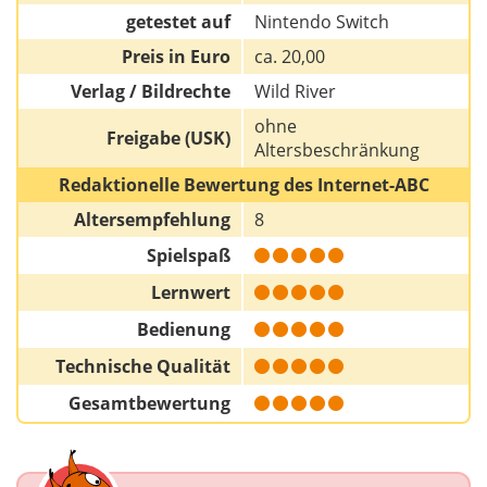
getestet auf
Nintendo Switch
Preis in Euro
ca. 20,00
Verlag / Bildrechte
Wild River
ohne
Freigabe (USK)
Altersbeschränkung
Redaktionelle Bewertung des Internet-ABC
Altersempfehlung
8
Spielspaß
Lernwert
Bedienung
Technische Qualität
Gesamtbewertung