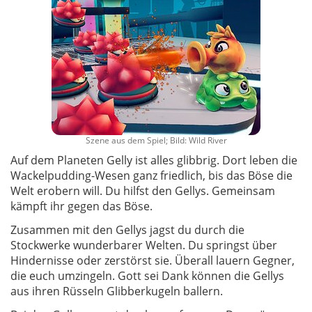
Szene aus dem Spiel; Bild: Wild River
Auf dem Planeten Gelly ist alles glibbrig. Dort leben die
Wackelpudding-Wesen ganz friedlich, bis das Böse die
Welt erobern will. Du hilfst den Gellys. Gemeinsam
kämpft ihr gegen das Böse.
Zusammen mit den Gellys jagst du durch die
Stockwerke wunderbarer Welten. Du springst über
Hindernisse oder zerstörst sie. Überall lauern Gegner,
die euch umzingeln. Gott sei Dank können die Gellys
aus ihren Rüsseln Glibberkugeln ballern.