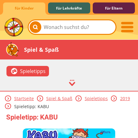
für Kinder
für Lehrkräfte
für Eltern
Lernen & Schule
Hobby & Freizeit
Spiel & Spaß
Spieletipps
Startseite
Spiel & Spaß
Spieletipps
2019
Mitreden & Mitmachen
Spieletipp: KABU
Spieletipp: KABU