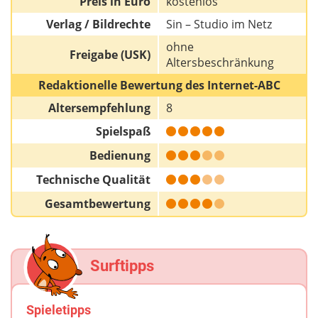
Preis in Euro
kostenlos
Verlag / Bildrechte
Sin – Studio im Netz
ohne
Freigabe (USK)
Altersbeschränkung
Redaktionelle Bewertung des Internet-ABC
Altersempfehlung
8
Spielspaß
Bedienung
Technische Qualität
Gesamtbewertung
Surftipps
Spieletipps