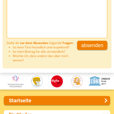
Stelle dir
vor dem Absenden
folgende
Fragen
:
absenden
Ist mein Text freundlich und respektvoll?
Ist mein Beitrag für alle verständlich?
Möchte ich, dass andere das über mich
wissen?
Startseite
Über uns