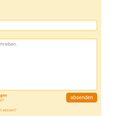
agen
:
absenden
ll?
h wissen?