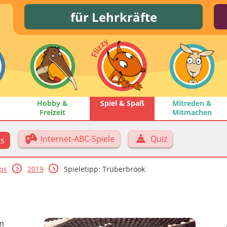
für Lehrkräfte
Hobby &
Spiel & Spaß
Mitreden &
Freizeit
Mitmachen
Internet-ABC-Spiele
Quiz
ps
pps
2019
Spieletipp: Trüberbrook
em