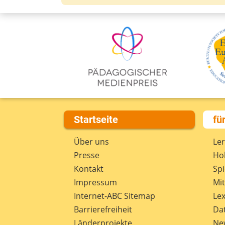
Startseite
fü
Über uns
Le
Presse
Hob
Kontakt
Spi
Impressum
Mi
Internet-ABC Sitemap
Lex
Barrierefreiheit
Da
Länderprojekte
Ne