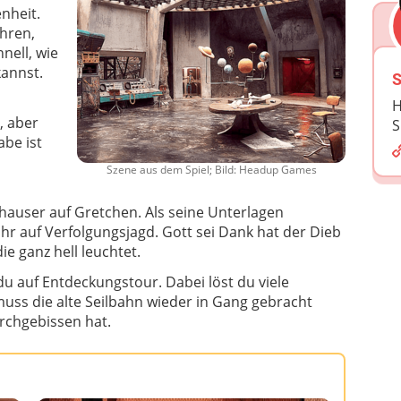
nheit.
ahren,
nell, wie
annst.
S
H
, aber
S
abe ist
Szene aus dem Spiel; Bild: Headup Games
nhauser auf Gretchen. Als seine Unterlagen
r auf Verfolgungsjagd. Gott sei Dank hat der Dieb
ie ganz hell leuchtet.
 auf Entdeckungstour. Dabei löst du viele
muss die alte Seilbahn wieder in Gang gebracht
rchgebissen hat.