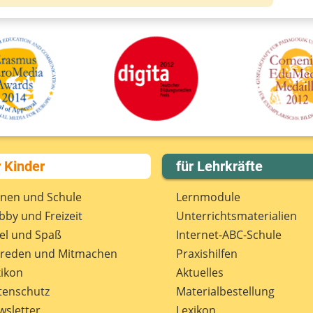
r Kinder
für Lehrkräfte
rnen und Schule
Lernmodule
by und Freizeit
Unterrichts­materialien
el und Spaß
Internet-ABC-Schule
treden und Mitmachen
Praxishilfen
ikon
Aktuelles
tenschutz
Materialbestellung
wsletter
Lexikon