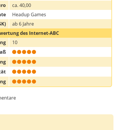
uro
ca. 40,00
hte
Headup Games
SK)
ab 6 Jahre
wertung des Internet-ABC
ung
10
paß
ung
tät
ung
entare