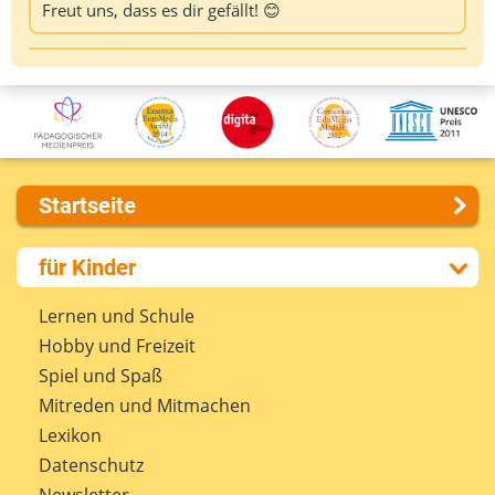
Freut uns, dass es dir gefällt! 😊
Startseite
Über uns
für Kinder
Presse
Kontakt
Lernen und Schule
Impressum
Hobby und Freizeit
Internet-ABC Sitemap
Spiel und Spaß
Barrierefreiheit
Mitreden und Mitmachen
Länderprojekte
Lexikon
Datenschutz