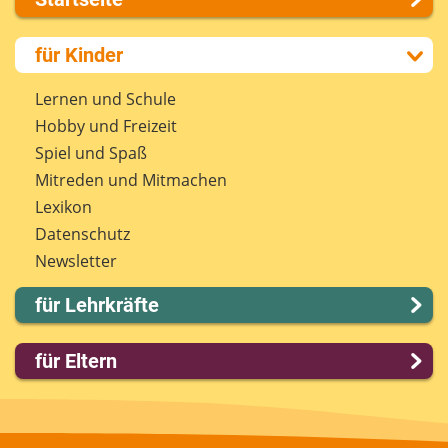
Über uns
für Kinder
Presse
Kontakt
Lernen und Schule
Impressum
Hobby und Freizeit
Internet-ABC Sitemap
Spiel und Spaß
Barrierefreiheit
Mitreden und Mitmachen
Länderprojekte
Lexikon
Datenschutz
Newsletter
für Lehrkräfte
Lernmodule
für Eltern
Unterrichts­materialien
Internet-ABC-Schule
Familie & Medien
Praxishilfen
Spieletipps & Lernsoftware