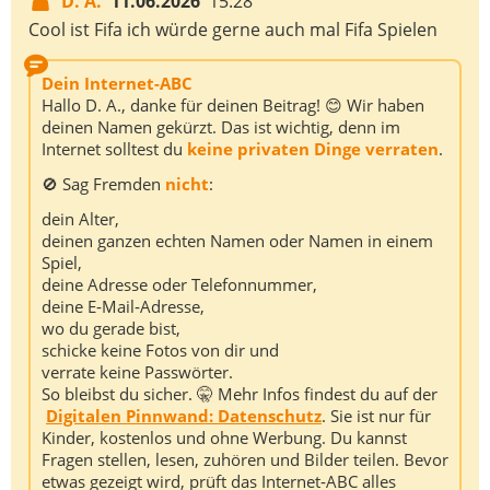
D. A.
11.06.2026
15:28
Cool ist Fifa ich würde gerne auch mal Fifa Spielen
Dein Internet-ABC
Hallo D. A., danke für deinen Beitrag! 😊 Wir haben
deinen Namen gekürzt. Das ist wichtig, denn im
Internet solltest du
keine privaten Dinge verraten
.
🚫 Sag Fremden
nicht
:
dein Alter,
deinen ganzen echten Namen oder Namen in einem
Spiel,
deine Adresse oder Telefonnummer,
deine E‑Mail‑Adresse,
wo du gerade bist,
schicke keine Fotos von dir und
verrate keine Passwörter.
So bleibst du sicher. 🤫 Mehr Infos findest du auf der
Digitalen Pinnwand: Datenschutz
. Sie ist nur für
Kinder, kostenlos und ohne Werbung. Du kannst
Fragen stellen, lesen, zuhören und Bilder teilen. Bevor
etwas gezeigt wird, prüft das Internet‑ABC alles