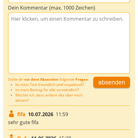
Dein Kommentar (max. 1000 Zeichen)
Stelle dir
vor dem Absenden
folgende
Fragen
:
absenden
Ist mein Text freundlich und respektvoll?
Ist mein Beitrag für alle verständlich?
Möchte ich, dass andere das über mich
wissen?
fifa
10.07.2026
11:59
sehr gute fifa