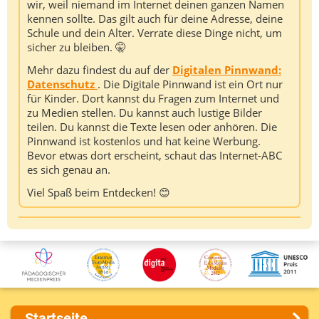
wir, weil niemand im Internet deinen ganzen Namen
kennen sollte. Das gilt auch für deine Adresse, deine
Schule und dein Alter. Verrate diese Dinge nicht, um
sicher zu bleiben. 🤫
Mehr dazu findest du auf der
Digitalen Pinnwand:
Datenschutz
. Die Digitale Pinnwand ist ein Ort nur
für Kinder. Dort kannst du Fragen zum Internet und
zu Medien stellen. Du kannst auch lustige Bilder
teilen. Du kannst die Texte lesen oder anhören. Die
Pinnwand ist kostenlos und hat keine Werbung.
Bevor etwas dort erscheint, schaut das Internet-ABC
es sich genau an.
Viel Spaß beim Entdecken! 😊
Startseite