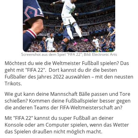
Screenshot aus dem Spiel "FIFA 22"; Bild: Electronic Arts
Möchtest du wie die Weltmeister Fußball spielen? Das
geht mit "FIFA 22". Dort kannst du dir die besten
Fußballer des Jahres 2022 auswählen – mit den neusten
Trikots.
Wie gut kann deine Mannschaft Bälle passen und Tore
schießen? Kommen deine Fußballspieler besser gegen
die anderen Teams der FIFA-Weltmeisterschaft an?
Mit "FIFA 22" kannst du super Fußball an deiner
Konsole oder am Computer spielen, wenn das Wetter
das Spielen draußen nicht möglich macht.