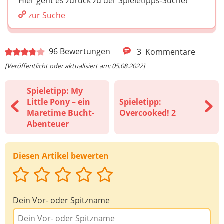
Hier geht es zurück zu der Spieletipps-Suche!
zur Suche
96
Bewertungen
3
Kommentare
[Veröffentlicht oder aktualisiert am: 05.08.2022]
Spieletipp: My
Little Pony – ein
Spieletipp:
Maretime Bucht-
Overcooked! 2
Abenteuer
Diesen Artikel bewerten
Dein Vor- oder Spitzname