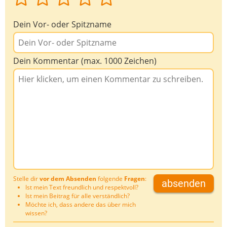
Dein Vor- oder Spitzname
Dein Kommentar (max. 1000 Zeichen)
Stelle dir
vor dem Absenden
folgende
Fragen
:
absenden
Ist mein Text freundlich und respektvoll?
Ist mein Beitrag für alle verständlich?
Möchte ich, dass andere das über mich
wissen?