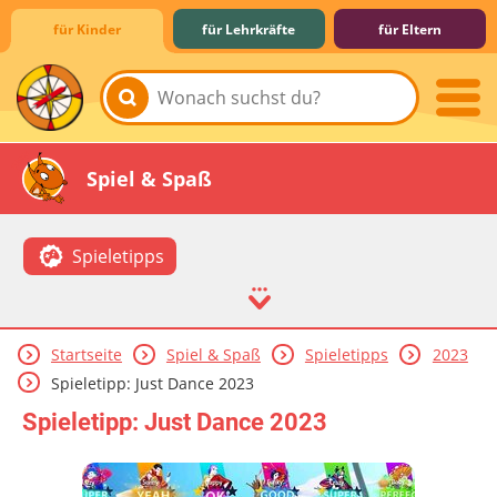
für Kinder
für Lehrkräfte
für Eltern
Lernen & Schule
Hobby & Freizeit
Spiel & Spaß
Spieletipps
Startseite
Spiel & Spaß
Spieletipps
2023
Mitreden & Mitmachen
Spieletipp: Just Dance 2023
Spieletipp: Just Dance 2023