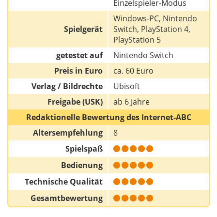
Einzelspieler-Modus
Windows-PC, Nintendo
Spielgerät
Switch, PlayStation 4,
PlayStation 5
getestet auf
Nintendo Switch
Preis in Euro
ca. 60 Euro
Verlag / Bildrechte
Ubisoft
Freigabe (USK)
ab 6 Jahre
Redaktionelle Bewertung des Internet-ABC
Altersempfehlung
8
Spielspaß
Bedienung
Technische Qualität
Gesamtbewertung