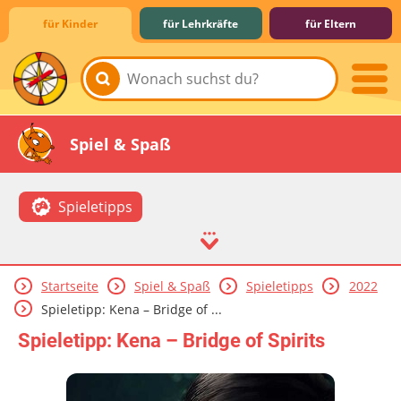
für Kinder
für Lehrkräfte
für Eltern
Lernen & Schule
Hobby & Freizeit
Spiel & Spaß
Spieletipps
Startseite
Spiel & Spaß
Spieletipps
2022
Mitreden & Mitmachen
Spieletipp: Kena – Bridge of ...
Spieletipp: Kena – Bridge of Spirits