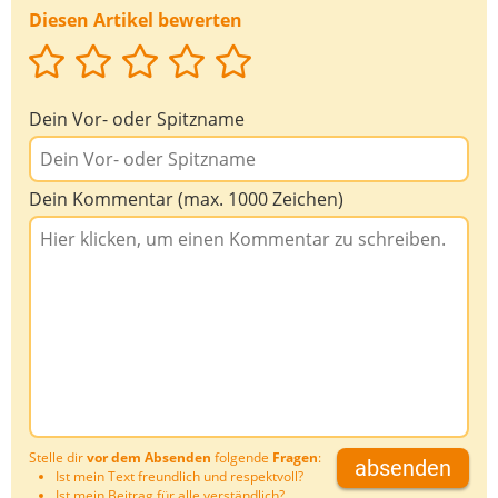
Diesen Artikel bewerten
Dein Vor- oder Spitzname
Dein Kommentar (max. 1000 Zeichen)
Stelle dir
vor dem Absenden
folgende
Fragen
:
absenden
Ist mein Text freundlich und respektvoll?
Ist mein Beitrag für alle verständlich?