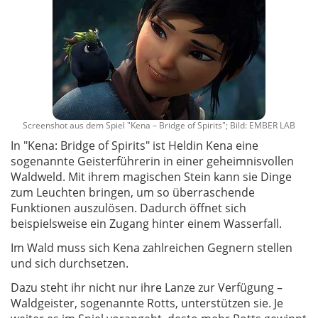
Screenshot aus dem Spiel "Kena – Bridge of Spirits"; Bild: EMBER LAB
In "Kena: Bridge of Spirits" ist Heldin Kena eine
sogenannte Geisterführerin in einer geheimnisvollen
Waldweld. Mit ihrem magischen Stein kann sie Dinge
zum Leuchten bringen, um so überraschende
Funktionen auszulösen. Dadurch öffnet sich
beispielsweise ein Zugang hinter einem Wasserfall.
Im Wald muss sich Kena zahlreichen Gegnern stellen
und sich durchsetzen.
Dazu steht ihr nicht nur ihre Lanze zur Verfügung –
Waldgeister, sogenannte Rotts, unterstützen sie. Je