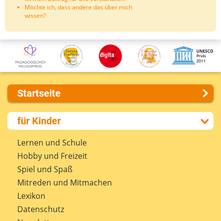
Möchte ich, dass andere das über mich
wissen?
Startseite
Über uns
für Kinder
Presse
Kontakt
Lernen und Schule
Impressum
Hobby und Freizeit
Internet-ABC Sitemap
Spiel und Spaß
Barrierefreiheit
Mitreden und Mitmachen
Länderprojekte
Lexikon
Datenschutz