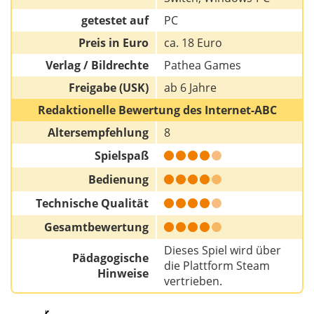
getestet auf
PC
Preis in Euro
ca. 18 Euro
Verlag / Bildrechte
Pathea Games
Freigabe (USK)
ab 6 Jahre
Redaktionelle Bewertung des Internet-ABC
Altersempfehlung
8
Spielspaß
Bedienung
Technische Qualität
Gesamtbewertung
Dieses Spiel wird über
Pädagogische
die Plattform Steam
Hinweise
vertrieben.