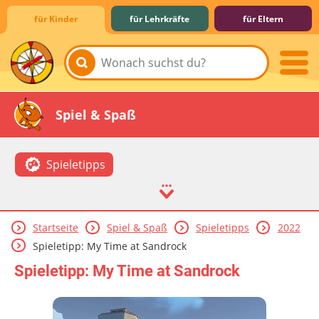
für Kinder
für Lehrkräfte
für Eltern
Lernen & Schule
Hobby & Freizeit
Spiel & Spaß
Spieletipps
Startseite
Spiel & Spaß
Spieletipps
2022
Mitreden & Mitmachen
Spieletipp: My Time at Sandrock
Spieletipp: My Time at Sandrock