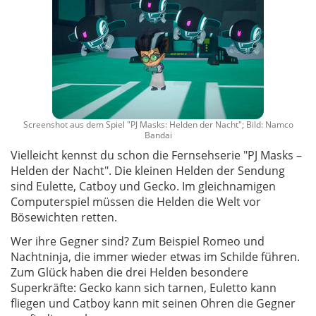
Screenshot aus dem Spiel "PJ Masks: Helden der Nacht"; Bild: Namco
Bandai
Vielleicht kennst du schon die Fernsehserie "PJ Masks –
Helden der Nacht". Die kleinen Helden der Sendung
sind Eulette, Catboy und Gecko. Im gleichnamigen
Computerspiel müssen die Helden die Welt vor
Bösewichten retten.
Wer ihre Gegner sind? Zum Beispiel Romeo und
Nachtninja, die immer wieder etwas im Schilde führen.
Zum Glück haben die drei Helden besondere
Superkräfte: Gecko kann sich tarnen, Euletto kann
fliegen und Catboy kann mit seinen Ohren die Gegner