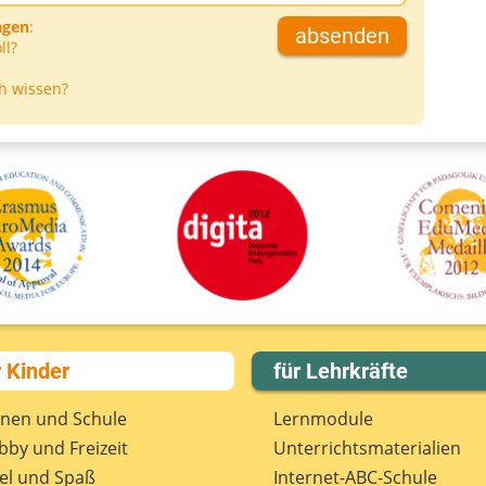
agen
:
absenden
ll?
h wissen?
r Kinder
für Lehrkräfte
rnen und Schule
Lernmodule
by und Freizeit
Unterrichts­materialien
el und Spaß
Internet-ABC-Schule