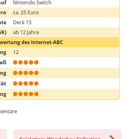
auf
Nintendo Switch
uro
ca. 25 Euro
hte
Deck 13
SK)
ab 12 Jahre
wertung des Internet-ABC
ung
12
paß
ung
tät
ung
entare