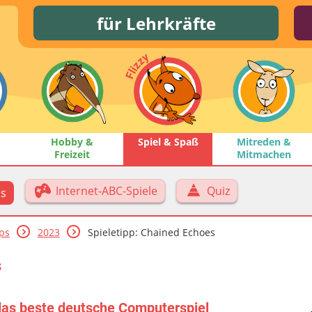
für Lehrkräfte
Hobby &
Spiel & Spaß
Mitreden &
Freizeit
Mitmachen
Internet-ABC-Spiele
Quiz
ps
pps
2023
Spieletipp: Chained Echoes
s
 das beste deutsche Computerspiel