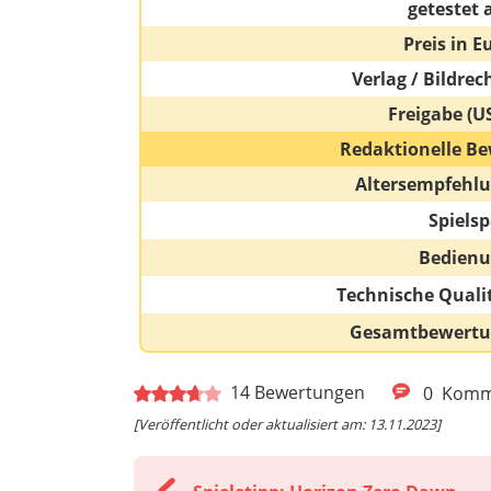
getestet 
Preis in E
Verlag / Bildrec
Freigabe (U
Redaktionelle Be
Altersempfehl
Spiels
Bedien
Technische Quali
Gesamtbewert
14
Bewertungen
0
Komm
[Veröffentlicht oder aktualisiert am: 13.11.2023]