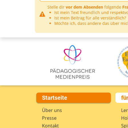
Stelle dir
vor dem Absenden
folgende
Fr
Ist mein Text freundlich und respektvo
Ist mein Beitrag für alle verständlich?
Möchte ich, dass andere das über mic
Startseite
fü
Über uns
Le
Presse
Hob
Kontakt
Spi