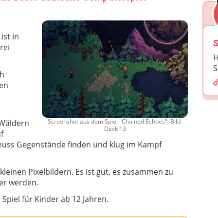
ist in
S
rei
H
S
ch
den
Screenshot aus dem Spiel "Chained Echoes"; Bild:
 Wäldern
Deck 13
uf
muss Gegenstände finden und klug im Kampf
 kleinen Pixelbildern. Es ist gut, es zusammen zu
ger werden.
 Spiel für Kinder ab 12 Jahren.