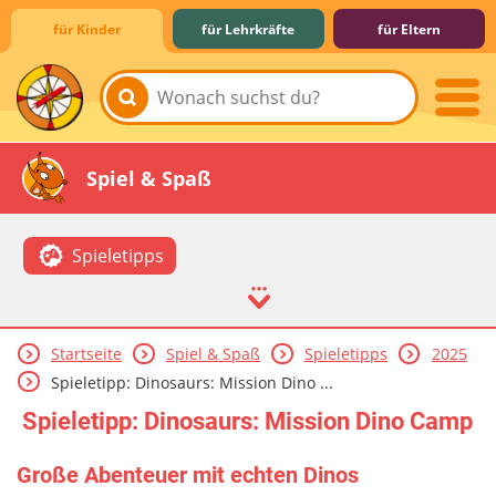
für Kinder
für Lehrkräfte
für Eltern
Lernen & Schule
Hobby & Freizeit
Spiel & Spaß
Spieletipps
Startseite
Spiel & Spaß
Spieletipps
2025
Mitreden & Mitmachen
Spieletipp: Dinosaurs: Mission Dino ...
Spieletipp: Dinosaurs: Mission Dino Camp
Große Abenteuer mit echten Dinos