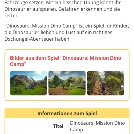
Fahrzeuge setzen. Mit ein bisschen Übung könnt ihr
Dinosaurier aufspüren, Gefahren erkennen und sie
retten.
"Dinosaurs: Mission Dino Camp" ist ein Spiel für Kinder,
die Dinosaurier lieben und Lust auf ein richtiges
Dschungel-Abenteuer haben.
Bilder aus dem Spiel "Dinosaurs: Mission Dino
Camp"
Informationen zum Spiel
Dinosaurs: Mission Dino
Titel
Camp