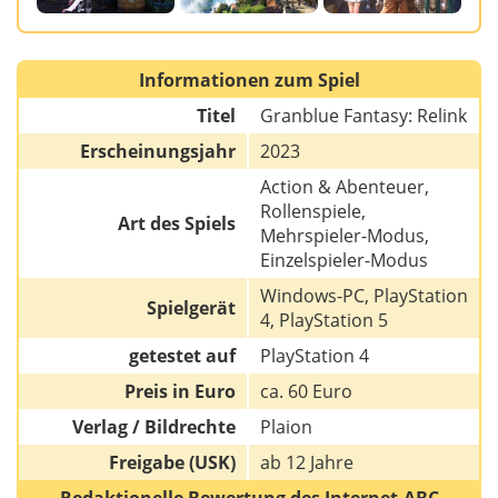
Informationen zum Spiel
Titel
Granblue Fantasy: Relink
Erscheinungsjahr
2023
Action & Abenteuer,
Rollenspiele,
Art des Spiels
Mehrspieler-Modus,
Einzelspieler-Modus
Windows-PC, PlayStation
Spielgerät
4, PlayStation 5
getestet auf
PlayStation 4
Preis in Euro
ca. 60 Euro
Verlag / Bildrechte
Plaion
Freigabe (USK)
ab 12 Jahre