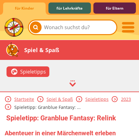
für Kinder
für Lehrkräfte
für Eltern
Lernen & Schule
Hobby & Freizeit
Spiel & Spaß
Spieletipps
Startseite
Spiel & Spaß
Spieletipps
2023
Mitreden & Mitmachen
Spieletipp: Granblue Fantasy: ...
Spieletipp: Granblue Fantasy: Relink
Abenteuer in einer Märchenwelt erleben