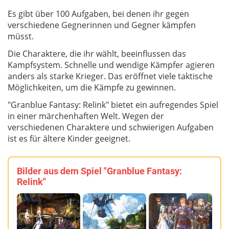
Es gibt über 100 Aufgaben, bei denen ihr gegen
verschiedene Gegnerinnen und Gegner kämpfen
müsst.
Die Charaktere, die ihr wählt, beeinflussen das
Kampfsystem. Schnelle und wendige Kämpfer agieren
anders als starke Krieger. Das eröffnet viele taktische
Möglichkeiten, um die Kämpfe zu gewinnen.
"Granblue Fantasy: Relink" bietet ein aufregendes Spiel
in einer märchenhaften Welt. Wegen der
verschiedenen Charaktere und schwierigen Aufgaben
ist es für ältere Kinder geeignet.
Bilder aus dem Spiel "Granblue Fantasy:
Relink"