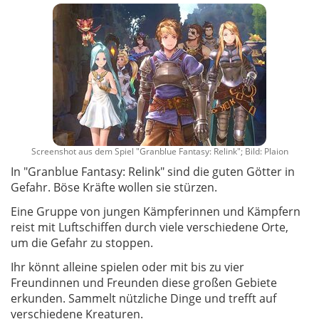
Screenshot aus dem Spiel "Granblue Fantasy: Relink"; Bild: Plaion
In "Granblue Fantasy: Relink" sind die guten Götter in
Gefahr. Böse Kräfte wollen sie stürzen.
Eine Gruppe von jungen Kämpferinnen und Kämpfern
reist mit Luftschiffen durch viele verschiedene Orte,
um die Gefahr zu stoppen.
Ihr könnt alleine spielen oder mit bis zu vier
Freundinnen und Freunden diese großen Gebiete
erkunden. Sammelt nützliche Dinge und trefft auf
verschiedene Kreaturen.