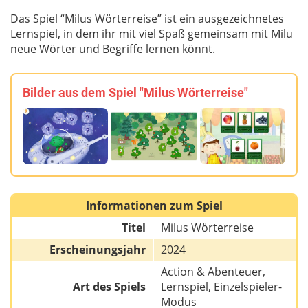
Das Spiel “Milus Wörterreise” ist ein ausgezeichnetes
Lernspiel, in dem ihr mit viel Spaß gemeinsam mit Milu
neue Wörter und Begriffe lernen könnt.
Bilder aus dem Spiel "Milus Wörterreise"
Informationen zum Spiel
Titel
Milus Wörterreise
Erscheinungsjahr
2024
Action & Abenteuer,
Art des Spiels
Lernspiel, Einzelspieler-
Modus