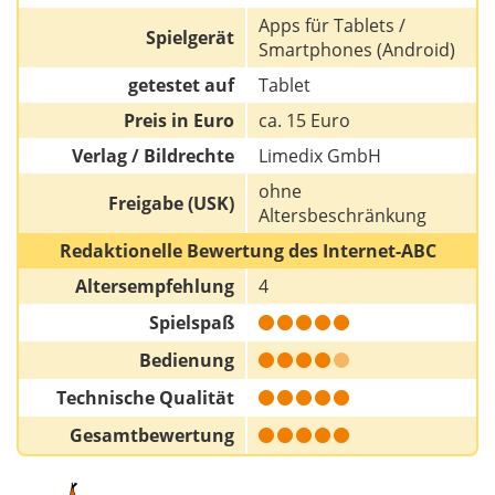
Apps für Tablets /
Spielgerät
Smartphones (Android)
getestet auf
Tablet
Preis in Euro
ca. 15 Euro
Verlag / Bildrechte
Limedix GmbH
ohne
Freigabe (USK)
Altersbeschränkung
Redaktionelle Bewertung des Internet-ABC
Altersempfehlung
4
Spielspaß
Bedienung
Technische Qualität
Gesamtbewertung