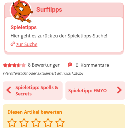
Surftipps
Spieletipps
Hier geht es zurück zu der Spieletipps-Suche!
zur Suche
8
Bewertungen
0
Kommentare
[Veröffentlicht oder aktualisiert am: 08.01.2025]
Spieletipp: Spells &
Spieletipp: EMYO
Secrets
Diesen Artikel bewerten