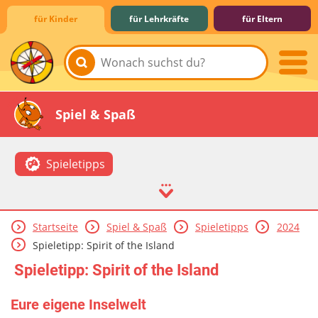
für Kinder
für Lehrkräfte
für Eltern
Lernen & Schule
Hobby & Freizeit
Spiel & Spaß
Spieletipps
Startseite
Spiel & Spaß
Spieletipps
2024
Mitreden & Mitmachen
Spieletipp: Spirit of the Island
Spieletipp: Spirit of the Island
Eure eigene Inselwelt