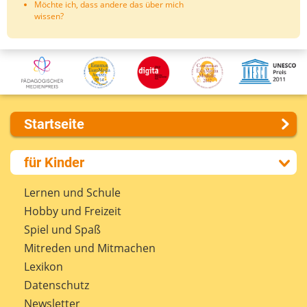
Möchte ich, dass andere das über mich
wissen?
Startseite
Über uns
für Kinder
Presse
Kontakt
Lernen und Schule
Impressum
Hobby und Freizeit
Internet-ABC Sitemap
Spiel und Spaß
Barrierefreiheit
Mitreden und Mitmachen
Länderprojekte
Lexikon
Datenschutz
Newsletter