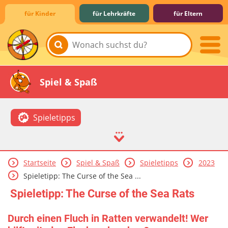
für Kinder
für Lehrkräfte
für Eltern
Lernen & Schule
Hobby & Freizeit
Spiel & Spaß
Spieletipps
Startseite
Spiel & Spaß
Spieletipps
2023
Mitreden & Mitmachen
Spieletipp: The Curse of the Sea ...
Spieletipp: The Curse of the Sea Rats
Durch einen Fluch in Ratten verwandelt! Wer