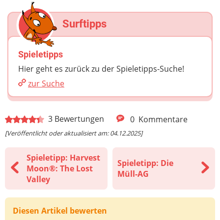
Surftipps
Spieletipps
Hier geht es zurück zu der Spieletipps-Suche!
zur Suche
3
Bewertungen
0
Kommentare
[Veröffentlicht oder aktualisiert am: 04.12.2025]
Spieletipp: Harvest
Spieletipp: Die
Moon®: The Lost
Müll-AG
Valley
Diesen Artikel bewerten