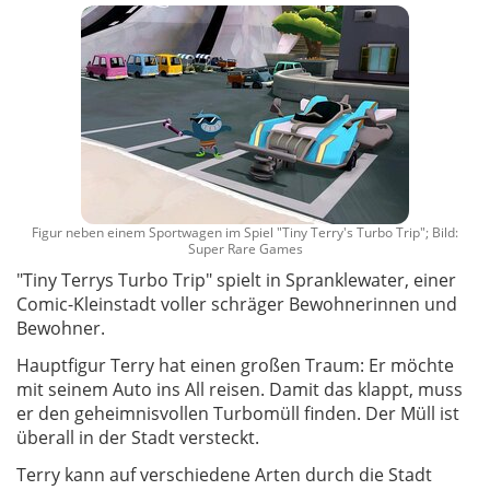
Figur neben einem Sportwagen im Spiel "Tiny Terry's Turbo Trip"; Bild:
Super Rare Games
"Tiny Terrys Turbo Trip" spielt in Spranklewater, einer
Comic-Kleinstadt voller schräger Bewohnerinnen und
Bewohner.
Hauptfigur Terry hat einen großen Traum: Er möchte
mit seinem Auto ins All reisen. Damit das klappt, muss
er den geheimnisvollen Turbomüll finden. Der Müll ist
überall in der Stadt versteckt.
Terry kann auf verschiedene Arten durch die Stadt