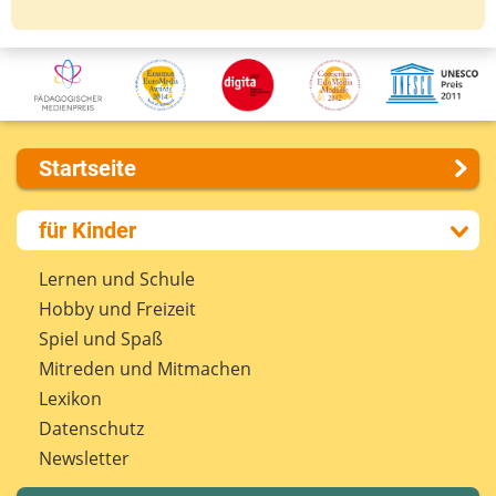
Startseite
Über uns
für Kinder
Presse
Kontakt
Lernen und Schule
Impressum
Hobby und Freizeit
Internet-ABC Sitemap
Spiel und Spaß
Barrierefreiheit
Mitreden und Mitmachen
Länderprojekte
Lexikon
Datenschutz
Newsletter