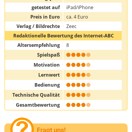
getestet auf
iPad/iPhone
Preis in Euro
ca. 4 Euro
Verlag / Bildrechte
Zeec
Redaktionelle Bewertung des Internet-ABC
Altersempfehlung
8
Spielspaß
Motivation
Lernwert
Bedienung
Technische Qualität
Gesamtbewertung
Fragt uns!