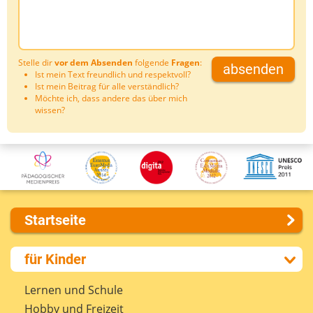
Stelle dir
vor dem Absenden
folgende
Fragen
:
absenden
Ist mein Text freundlich und respektvoll?
Ist mein Beitrag für alle verständlich?
Möchte ich, dass andere das über mich
wissen?
Startseite
Über uns
für Kinder
Presse
Kontakt
Lernen und Schule
Impressum
Hobby und Freizeit