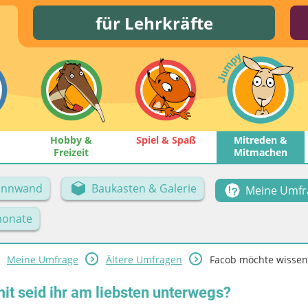
für Lehrkräfte
Hobby &
Spiel & Spaß
Mitreden &
Freizeit
Mitmachen
Pinnwand
Baukasten & Galerie
Meine Umfr
onate
Meine Umfrage
Ältere Umfragen
Facob möchte wissen: 
t seid ihr am liebsten unterwegs?