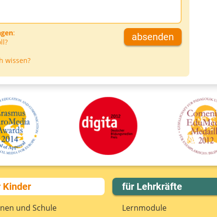
agen
:
absenden
ll?
h wissen?
r Kinder
für Lehrkräfte
rnen und Schule
Lernmodule