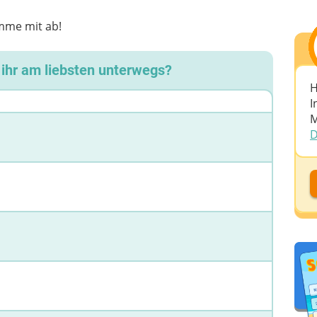
imme mit ab!
ihr am liebsten unterwegs?
H
I
M
D
D
D
A
D