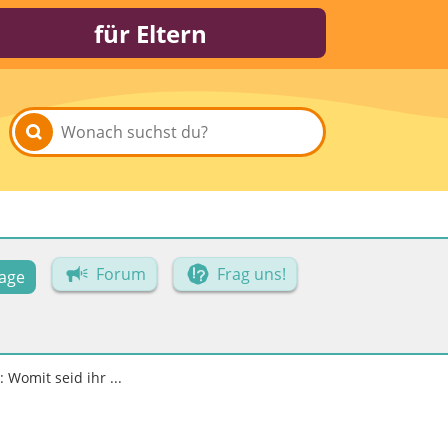
für Eltern
Forum
Frag uns!
age
Womit seid ihr ...