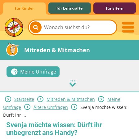
für Kinder
für Lehrkräfte
für Eltern
Lernen & Schule
Hobby & Freizeit
Spiel & Spaß
Mitreden & Mitmachen
Meine Umfrage
Startseite
Mitreden & Mitmachen
Meine
Umfrage
Ältere Umfragen
Svenja möchte wissen:
Dürft ihr ...
Svenja möchte wissen: Dürft ihr
unbegrenzt ans Handy?