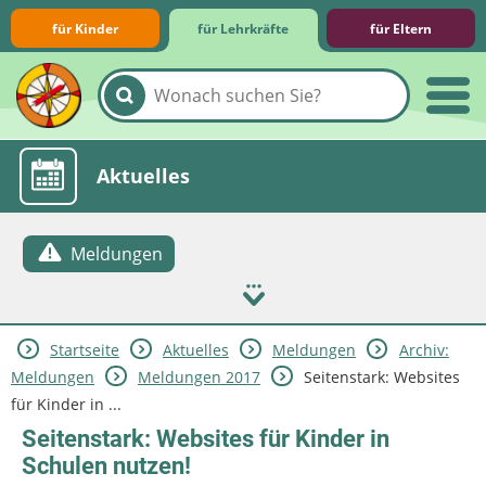
für Kinder
für Lehrkräfte
für Eltern
Lernmodule
Unterrichts­materialien
Internet-ABC-Schule
Praxishilfen
Aktuelles
Meldungen
Startseite
Aktuelles
Meldungen
Archiv:
Meldungen
Meldungen 2017
Seitenstark: Websites
für Kinder in ...
Seitenstark: Websites für Kinder in
Schulen nutzen!