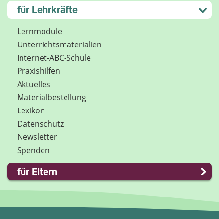
Kontakt
Lernen und Schule
für Lehrkräfte
Impressum
Hobby und Freizeit
Internet-ABC Sitemap
Spiel und Spaß
Lernmodule
Barrierefreiheit
Mitreden und Mitmachen
Unterrichts­materialien
Länderprojekte
Lexikon
Internet-ABC-Schule
Datenschutz
Praxishilfen
Newsletter
Aktuelles
Materialbestellung
Lexikon
Datenschutz
Newsletter
Spenden
für Eltern
Familie & Medien
Spieletipps & Lernsoftware