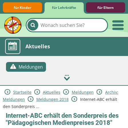
für Kinder
für Lehrkräfte
für Eltern
Lernmodule
Unterrichts­materialien
Internet-ABC-Schule
Praxishilfen
Aktuelles
Meldungen
Startseite
Aktuelles
Meldungen
Archiv:
Meldungen
Meldungen 2018
Internet-ABC erhält
den Sonderpreis ...
Internet-ABC erhält den Sonderpreis des
"Pädagogischen Medienpreises 2018"