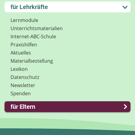
Kontakt
Lernen und Schule
für Lehrkräfte
Impressum
Hobby und Freizeit
Internet-ABC Sitemap
Spiel und Spaß
Lernmodule
Barrierefreiheit
Mitreden und Mitmachen
Unterrichts­materialien
Länderprojekte
Lexikon
Internet-ABC-Schule
Datenschutz
Praxishilfen
Newsletter
Aktuelles
Materialbestellung
Lexikon
Datenschutz
Newsletter
Spenden
für Eltern
Familie & Medien
Spieletipps & Lernsoftware