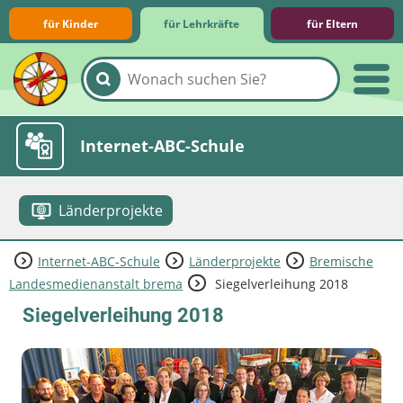
für Kinder
für Lehrkräfte
für Eltern
Lernmodule
Unterrichts­materialien
Internet-ABC-Schule
Länderprojekte
Internet-ABC-Schule
Länderprojekte
Bremische
Praxishilfen
Aktuelles
Landesmedienanstalt brema
Siegelverleihung 2018
Siegelverleihung 2018