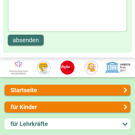
absenden
Startseite
Über uns
für Kinder
Presse
Kontakt
Lernen und Schule
für Lehrkräfte
Impressum
Hobby und Freizeit