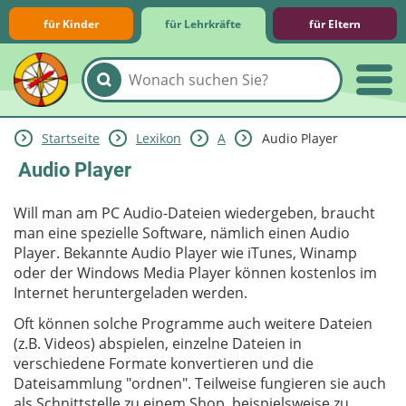
für Kinder
für Lehrkräfte
für Eltern
Startseite
Lexikon
A
Audio Player
Lernmodule
Unterrichts­materialien
Internet-ABC-Schule
Praxishilfen
Aktuelles
Audio Player
Will man am PC Audio-Dateien wiedergeben, braucht
man eine spezielle Software, nämlich einen Audio
Player. Bekannte Audio Player wie iTunes, Winamp
oder der Windows Media Player können kostenlos im
Internet heruntergeladen werden.
Oft können solche Programme auch weitere Dateien
(z.B. Videos) abspielen, einzelne Dateien in
verschiedene Formate konvertieren und die
Dateisammlung "ordnen". Teilweise fungieren sie auch
als Schnittstelle zu einem Shop, beispielsweise zu