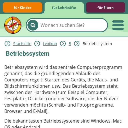
für Kinder
für Lehrkräfte
für Eltern
Startseite
Lexikon
B
Betriebssystem
Lernmodule
Unterrichts­materialien
Internet-ABC-Schule
Praxishilfen
Aktuelles
Betriebssystem
Betriebssystem wird das zentrale Computerprogramm
genannt, das die grundlegenden Abläufe des
Computers regelt: Starten des Geräts, die Maus- und
Bildschirmfunktionen usw. Das Betriebssystem steht
zwischen der Hardware (zum Beispiel Computer,
Festplatte, Drucker) und der Software, die der Nutzer
verwenden möchte (Schreib- und Fotoprogramme,
Browser und E-Mail).
Die bekanntesten Betriebssysteme sind Windows, Mac
OS oder Android.