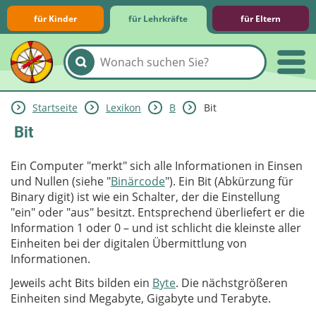
für Kinder
für Lehrkräfte
für Eltern
Startseite
Lexikon
B
Bit
Lernmodule
Unterrichts­materialien
Internet-ABC-Schule
Praxishilfen
Aktuelles
Bit
Ein Computer "merkt" sich alle Informationen in Einsen
und Nullen (siehe "
Binärcode
"). Ein Bit (Abkürzung für
Binary digit) ist wie ein Schalter, der die Einstellung
"ein" oder "aus" besitzt. Entsprechend überliefert er die
Information 1 oder 0 – und ist schlicht die kleinste aller
Einheiten bei der digitalen Übermittlung von
Informationen.
Jeweils acht Bits bilden ein
Byte
. Die nächstgrößeren
Einheiten sind Megabyte, Gigabyte und Terabyte.