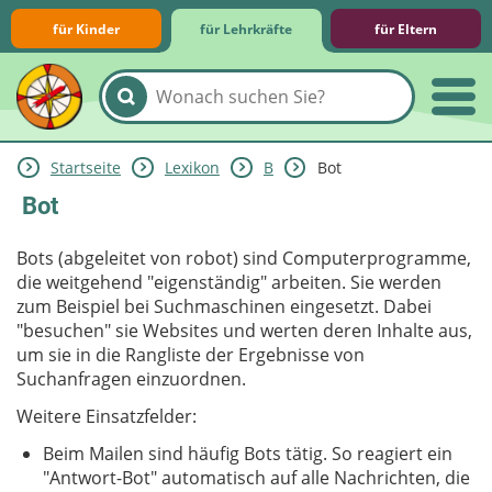
für Kinder
für Lehrkräfte
für Eltern
Startseite
Lexikon
B
Bot
Lernmodule
Unterrichts­materialien
Internet-ABC-Schule
Praxishilfen
Aktuelles
Bot
Bots (abgeleitet von robot) sind Computerprogramme,
die weitgehend "eigenständig" arbeiten. Sie werden
zum Beispiel bei Suchmaschinen eingesetzt. Dabei
"besuchen" sie Websites und werten deren Inhalte aus,
um sie in die Rangliste der Ergebnisse von
Suchanfragen einzuordnen.
Weitere Einsatzfelder:
Beim Mailen sind häufig Bots tätig. So reagiert ein
"Antwort-Bot" automatisch auf alle Nachrichten, die