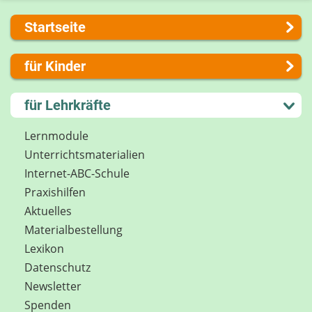
Startseite
Über uns
für Kinder
Presse
Kontakt
Lernen und Schule
für Lehrkräfte
Impressum
Hobby und Freizeit
Internet-ABC Sitemap
Spiel und Spaß
Lernmodule
Barrierefreiheit
Mitreden und Mitmachen
Unterrichts­materialien
Länderprojekte
Lexikon
Internet-ABC-Schule
Datenschutz
Praxishilfen
Newsletter
Aktuelles
Materialbestellung
Lexikon
Datenschutz
Newsletter
Spenden