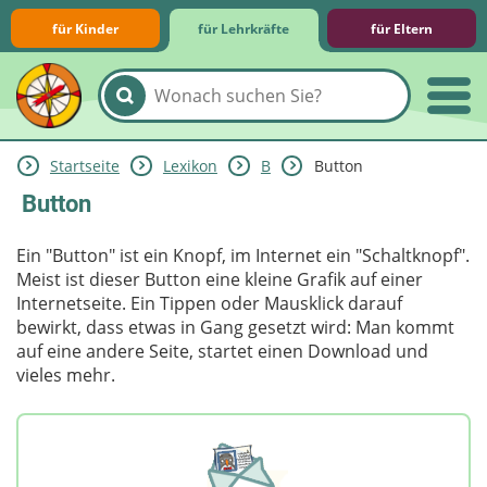
für Kinder
für Lehrkräfte
für Eltern
Startseite
Lexikon
B
Button
Lernmodule
Unterrichts­materialien
Internet-ABC-Schule
Praxishilfen
Aktuelles
Button
Ein "Button" ist ein Knopf, im Internet ein "Schaltknopf".
Meist ist dieser Button eine kleine Grafik auf einer
Internetseite. Ein Tippen oder Mausklick darauf
bewirkt, dass etwas in Gang gesetzt wird: Man kommt
auf eine andere Seite, startet einen Download und
vieles mehr.