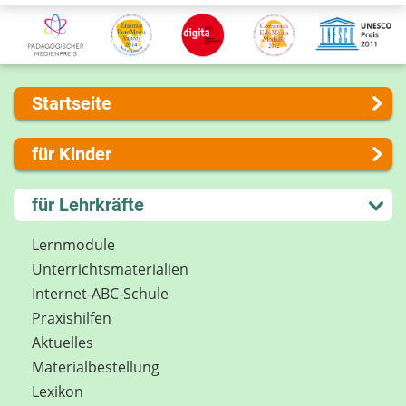
Startseite
Über uns
für Kinder
Presse
Kontakt
Lernen und Schule
für Lehrkräfte
Impressum
Hobby und Freizeit
Internet-ABC Sitemap
Spiel und Spaß
Lernmodule
Barrierefreiheit
Mitreden und Mitmachen
Unterrichts­materialien
Länderprojekte
Lexikon
Internet-ABC-Schule
Datenschutz
Praxishilfen
Newsletter
Aktuelles
Materialbestellung
Lexikon