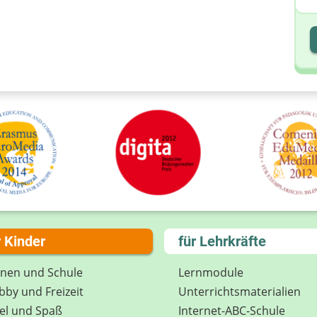
I
I
r Kinder
für Lehrkräfte
rnen und Schule
Lernmodule
by und Freizeit
Unterrichts­materialien
el und Spaß
Internet-ABC-Schule