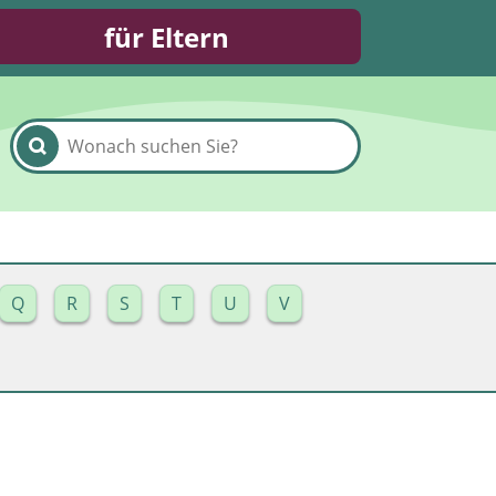
für Eltern
Q
R
S
T
U
V