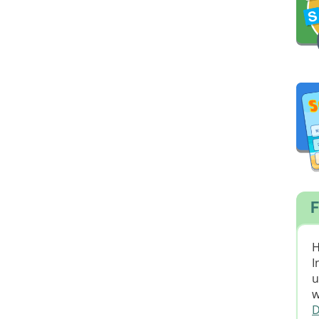
F
H
I
u
w
D