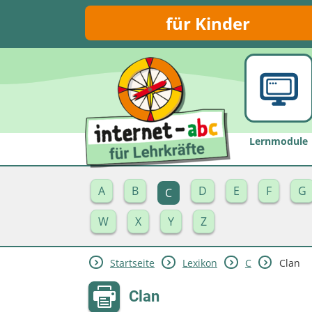
für Kinder
Lernmodule
A
B
D
E
F
G
C
W
X
Y
Z
Startseite
Lexikon
C
Clan
Clan