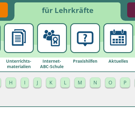
für Lehrkräfte
Unterrichts­
Internet-
Praxishilfen
Aktuelles
materialien
ABC-Schule
H
I
J
K
L
M
N
O
P