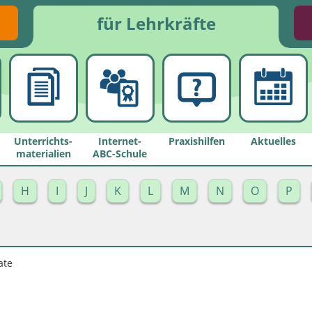
für Lehrkräfte
Unterrichts­
Internet-
Praxishilfen
Aktuelles
materialien
ABC-Schule
H
I
J
K
L
M
N
O
P
ate