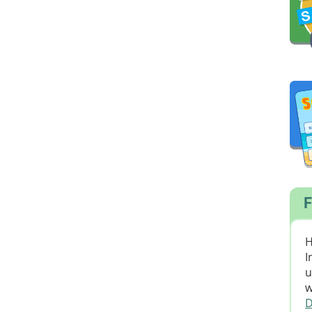
F
H
I
u
w
D