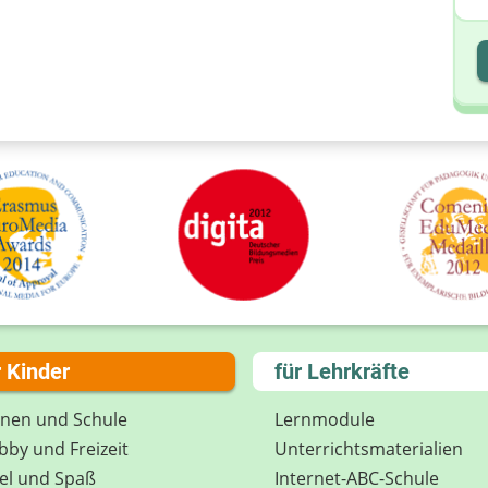
I
I
r Kinder
für Lehrkräfte
rnen und Schule
Lernmodule
by und Freizeit
Unterrichts­materialien
el und Spaß
Internet-ABC-Schule