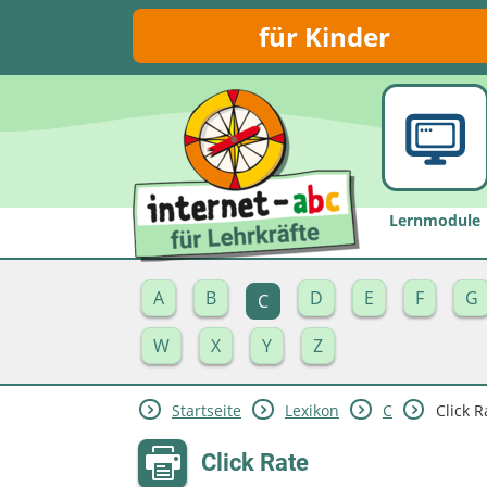
für Kinder
Lernmodule
A
B
D
E
F
G
C
W
X
Y
Z
Startseite
Lexikon
C
Click R
Click Rate