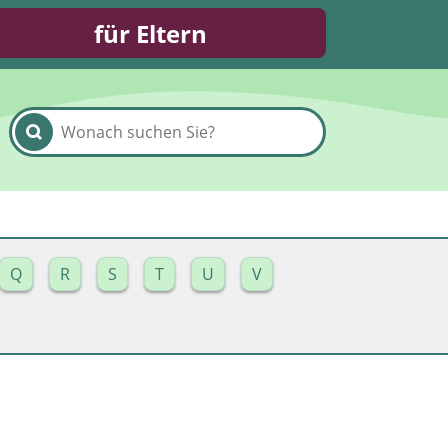
für Eltern
Q
R
S
T
U
V